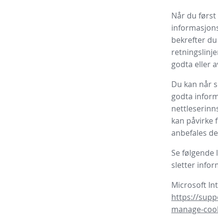
Når du først
informasjonsk
bekrefter du
retningslinje
godta eller 
Du kan når s
godta inform
nettleserinn
kan påvirke 
anbefales de
Se følgende 
sletter info
Microsoft In
https://supp
manage-coo