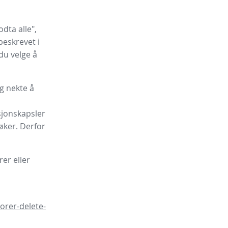
dta alle",
beskrevet i
 du velge å
g nekte å
sjonskapsler
øker. Derfor
er eller
orer-delete-