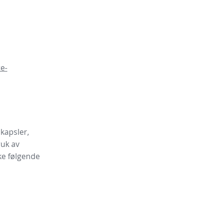
e-
kapsler,
uk av
ke følgende