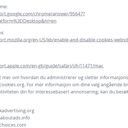
ome:
port.google.com/chrome/answer/95647?
latform%3DDesktop&hl=en
ox:
ort.mozilla.org/en-US/kb/enable-and-disable-cookies-websit
ort.apple.com/en-gb/guide/safari/sfri11471/mac
ut mer om hvordan du administrerer og sletter informasjons
ookies.org. For mer informasjon om dine valg angående br
ktiviteten din for interessebasert annonsering, kan du besø
advertising.org
.aboutads.info
choices.com