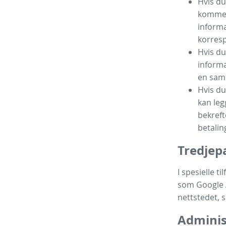
Hvis du
kommen
informa
korres
Hvis du
informa
en samt
Hvis du
kan leg
bekreft
betalin
Tredjep
I spesielle t
som Google A
nettstedet, 
Adminis