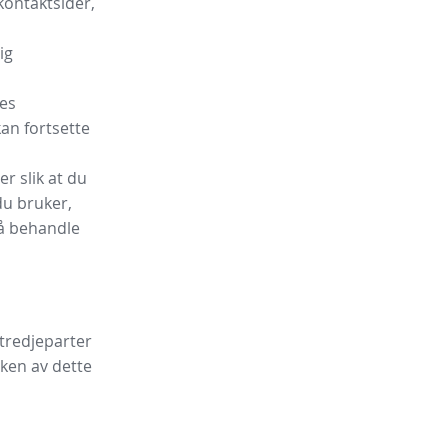
kontaktsider,
ig
tes
an fortsette
r slik at du
du bruker,
 å behandle
e tredjeparter
uken av dette