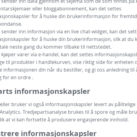
 sender inn data gjennom et skjema som de som finnes på 
tarskjemaer eller bloggabonnement, kan det settes
sjonskapsler for å huske din brukerinformasjon for fremtid
pondanse.
 sender inn informasjon via en live chat-widget, kan det set
sjonskapsler for å huske din brukerinformasjon, slik at du k
ale neste gang du kommer tilbake til nettstedet.
 kjøper varer via e-handel, kan det settes informasjonskapsle
ge til produkter i handlekurven, vise riktig side for enheten 
e informasjonen din når du bestiller, og gi oss anledning til
g for en ordre .
arts informasjonskapsler
ilfeller bruker vi også informasjonskapsler levert av pålitelig
nalytics. Tredjepartsanalyse brukes til å spore og måle br
slik at vi kan fortsette å produsere engasjerende innhold.
trere informasjonskapsler