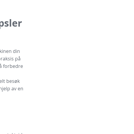
psler
kinen din
praksis på
 å forbedre
elt besøk
hjelp av en