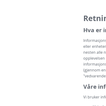
Retni
Hva er 
Informasjons
eller enhete
nesten alle 
opplevelsen 
informasjons
(gjennom en 
"vedvarende 
Våre in
Vi bruker inf