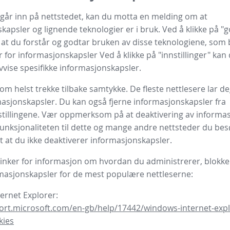
 går inn på nettstedet, kan du motta en melding om at
apsler og lignende teknologier er i bruk. Ved å klikke på "go
 at du forstår og godtar bruken av disse teknologiene, som 
r for informasjonskapsler Ved å klikke på "innstillinger" kan
avvise spesifikke informasjonskapsler.
om helst trekke tilbake samtykke. De fleste nettlesere lar de
asjonskapsler. Du kan også fjerne informasjonskapsler fra
stillingene. Vær oppmerksom på at deaktivering av informa
funksjonaliteten til dette og mange andre nettsteder du bes
t at du ikke deaktiverer informasjonskapsler.
linker for informasjon om hvordan du administrerer, blokker
rmasjonskapsler for de mest populære nettleserne:
ternet Explorer:
ort.microsoft.com/en-gb/help/17442/windows-internet-expl
kies