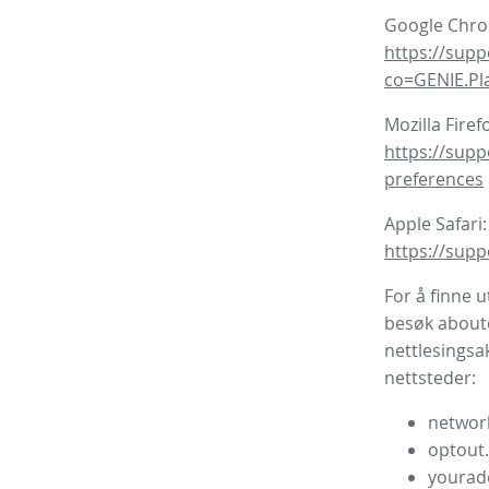
Google Chr
https://sup
co=GENIE.P
Mozilla Firef
https://supp
preferences
Apple Safari:
https://supp
For å finne 
besøk aboutc
nettlesingsa
nettsteder:
network
optout
yourad